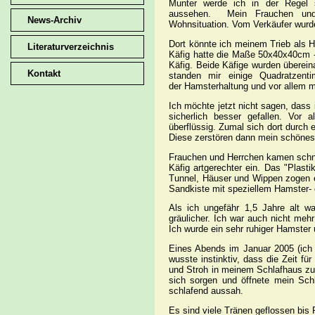
Munter werde ich in der Regel 
aussehen. Mein Frauchen und 
News-Archiv
Wohnsituation. Vom Verkäufer wurd
Dort könnte ich meinem Trieb als 
Literaturverzeichnis
Käfig hatte die Maße 50x40x40cm - 
Käfig. Beide Käfige wurden überei
Kontakt
standen mir einige Quadratzent
der Hamsterhaltung und vor allem m
Ich möchte jetzt nicht sagen, dass
sicherlich besser gefallen. Vor 
überflüssig. Zumal sich dort durch 
Diese zerstören dann mein schönes 
Frauchen und Herrchen kamen schnel
Käfig artgerechter ein. Das "Plast
Tunnel, Häuser und Wippen zogen e
Sandkiste mit speziellem Hamster-
Als ich ungefähr 1,5 Jahre alt w
gräulicher. Ich war auch nicht me
Ich wurde ein sehr ruhiger Hamster 
Eines Abends im Januar 2005 (ich w
wusste instinktiv, dass die Zeit f
und Stroh in meinem Schlafhaus zu
sich sorgen und öffnete mein Sch
schlafend aussah.
Es sind viele Tränen geflossen bis 