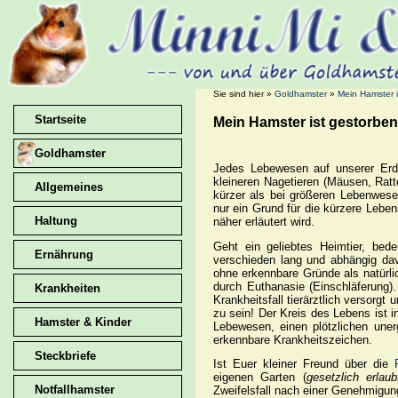
Sie sind hier »
Goldhamster
»
Mein Hamster i
Startseite
Mein Hamster ist gestorbe
Goldhamster
Jedes Lebewesen auf unserer Erde
kleineren Nagetieren (Mäusen, Ratt
Allgemeines
kürzer als bei größeren Lebenwesen
nur ein Grund für die kürzere Lebe
Haltung
näher erläutert wird.
Geht ein geliebtes Heimtier, bed
Ernährung
verschieden lang und abhängig da
ohne erkennbare Gründe als natürlic
durch Euthanasie (Einschläferung)
Krankheiten
Krankheitsfall tierärztlich versor
zu sein! Der Kreis des Lebens ist 
Hamster & Kinder
Lebewesen, einen plötzlichen uner
erkennbare Krankheitszeichen.
Steckbriefe
Ist Euer kleiner Freund über die
eigenen Garten (
gesetzlich erlau
Notfallhamster
Zweifelsfall nach einer Genehmigun